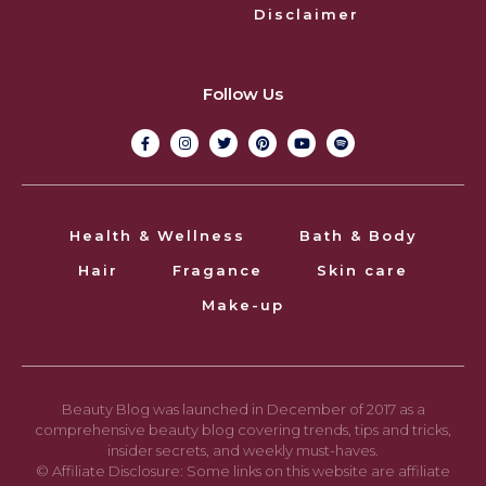
Disclaimer
Follow Us
Health & Wellness
Bath & Body
Hair
Fragance
Skin care
Make-up
Beauty Blog was launched in December of 2017 as a
comprehensive beauty blog covering trends, tips and tricks,
insider secrets, and weekly must-haves.
© Affiliate Disclosure: Some links on this website are affiliate