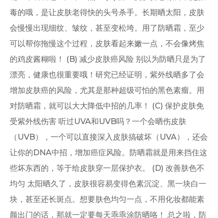
毒的哦，是让皮肤老得快的头号杀手。长期晒太阳，皮肤
会慢慢出现细纹、皱纹，甚至变松垮。用了防晒霜，至少
可以帮你拖慢这个过程，皮肤看起来嫩一点，不会像烤焦
的鸡皮酱糊啦！ (B) 减少皮肤癌风险 别以为防晒只是为了
漂亮，健康也很重要哦！研究已经证明，紫外线晒多了会
增加皮肤癌的风险，尤其是那种超级可怕的黑色素瘤。用
对防晒霜，就可以大大降低中招的几率！ (C) 保护皮肤免
受紫外线伤害 听过UVA和UVB吗？一个会晒伤皮肤
（UVB），一个可以直接深入皮肤搞破坏（UVA），还会
让你的DNA中招，增加癌症风险。防晒霜就是用来挡住这
些坏东西的，等于给皮肤穿一层保护衣。 (D) 改善肤色不
均匀 太阳晒久了，皮肤很容易变得色素沉淀、黑一块白一
块，甚至还长斑点。想要肤色均匀一点，不用化妆都能素
颜出门的话，那就一定要每天乖乖涂防晒咯！ 总之啦，防