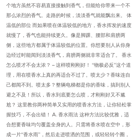
个地方虽然不容易直接接触到香气，但能给你带来一个不
那么浓烈的香气。走路的时候，淡淡香气就能飘出来。 体
温低的部位 而如果喷在体温较低的地方，香水挥发的速度
就慢了，香气也能持续更久。像是脚踝、腰部和肩膀两
侧，这些地方都属于体温较低的位置。你想要别人从你身
边经过时能闻到淡淡香气，肩膀两侧就非常适合了。 香水
怎么喷才不会太浓？ – 这样喷刚刚好！ “物极必反”这个道
理，用在喷香水上真的再适合不过了。喷太少？香味连自
己都闻不到。喷太多？整辆电梯都是你的香味，搞到别人
避之不及！所以，香水到底要怎么喷，才刚刚好又不尴
尬？ 这里教你两种简单又实用的喷香水方法，让你轻松掌
握技巧，不会出错！ A. 香水雨法 这种方法比较优雅，适
合想要香味均匀覆盖全身的人。只需将香水喷在空中，形
成一片“香水雨”，然后走进喷洒的范围，或轻轻转个圈，