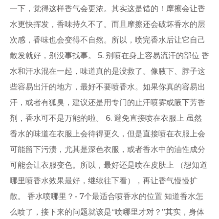
一下，觉得这样香气会更浓。其实这是错的！摩擦会让香
水更快挥发，香味持久不了。而且摩擦还会破坏香水的层
次感，香味也会变得不自然。所以，喷完香水后让它自己
散发就好，别没事找事。 5. 别喷在身上容易流汗的部位 香
水和汗水混在一起，味道真的是没救了。像腋下、脖子这
些容易出汗的地方，最好不要喷香水。如果你真的容易出
汗，或者有狐臭，建议还是用专门的止汗喷雾或腋下芳香
剂，香水可不是万能的啦。 6. 避免直接喷在衣服上 虽然
香水的味道在衣服上会待得更久，但是直接喷在衣服上会
可能留下污渍，尤其是深色衣服，或者香水中的油性成分
可能会让衣服变色。所以，最好还是喷在皮肤上 （想知道
哪里喷香水效果最好，继续往下看），再让香气慢慢扩
散。 香水喷哪里？- 7个最适合喷香水的位置 知道香水怎
么喷了，接下来的问题就该是“喷哪里才对？”其实，身体