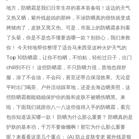
地方，防晒霜是我们日常生存的基本装备啦！这边的天气
又热又晒，紫外线超凶的那种，不涂防晒真的很快就变成
烤猪肉了，皮肤又黑又伤。可是，市面上的防晒霜多到看
了头晕，你是不是也不懂要选哪一款？别担心，我们来救
你！ 今天特地帮你整理了适合马来西亚这种火炉天气的
Top 10防晒霜，让你不怕晒，不怕粘，轻松过日子，出门
chill到不行！ 这些防晒霜，不只防晒力强，质地也很舒
服，涂了不会油，不会闷，甚至还带点保湿效果。无论是
平时出门喝茶、户外活动踩草地，还是去海边晒美照，这
些防晒霜都能稳稳保护你的脸和皮肤不被晒伤晒黑。来
啦，下面我们就跟你八一八这些值得入手的防晒霜，看完
包你知道该买哪一款！ 防晒为什么那么重要？ 防晒真的是
护肤的基本功，千万不要偷懒啊！那它为什么那么重要
呢？来看看这里几个重点： (A) 防止皮肤变老 紫外线是狠