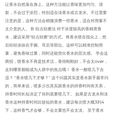
让香水自然落在身上。这种方法能让香味更加均匀、清
新，不会过于浓烈，特别适合淡香水或古龙水。不过需要
注意的是，这种方法会稍微浪费一些香水，适合对用量不
太介意的人。 B. 轻点轻擦法 对于浓度较高的香精类香
水，建议采用“轻点轻擦”的方式。将香水喷在指尖上，然
后轻轻涂抹在手腕、耳后等部位。这样可以精准控制用
量，避免香味过重，同时还能突出香水的层次感。 学会这
两招，喷香水不再是技术活，香得刚刚好，不会太over，
走到哪里都能成为人群中的焦点哦！ 香水一般喷几下合
适？ “香水喷几下才够？” 这个问题其实是香水新手最常问
的，简单来说，喷多少次其实跟香水的持香时间有关系，
持香时间长短决定了你到底要喷几下。 如果是古龙水和淡
香水这种持香时间比较短的香水，建议每次喷大概3到4
下，这样香气才会够，不会太重也不会太淡。 至于香水