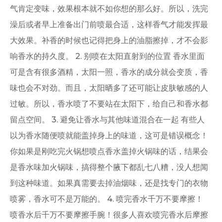
气肯定变味，效果根本就不如你想的那么好。所以，洗完
澡后或者早上准备出门前喷最合适，这样香气才能发挥最
大效果。补香的时候也记得把身上的油脂擦掉，才不会影
响香水的持久度。 2. 别喷在太阳直射到的位置 香水里面
可是含有很多酒精，太阳一照，香水的成分就会变质，香
味也会不对劲。而且，太阳晒多了还可能让皮肤敏感的人
过敏。所以，香水喷了不要站在太阳下，给自己和香水都
留点空间。 3. 避免让香水与其他味道混合在一起 有些人
以为香水随便喷就能盖掉身上的味道，这可是错误概念！
你如果是刚吃完火锅想喷点香水盖掉火锅味的话，结果会
是香水味加火锅味，搞得整个腋下都乱七八糟，没人想闻
到这种味道。如果真需要去掉油烟味，还是找专门的衣物
喷雾，香水可不是万能的。 4. 喷完香水千万不要摩擦！
喷香水后千万不要摩擦手腕！很多人喜欢喷完香水后摩擦