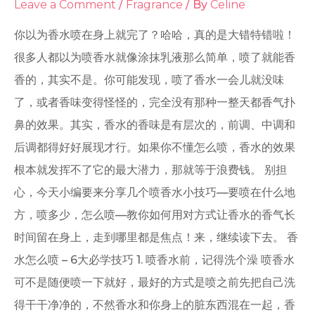
Leave a Comment
/
Fragrance
/ By
Celine
你以为香水喷在身上就完了？哈哈，真的是大错特错啦！
很多人都以为喷香水就像涂抹乳液那么简单，喷了就能香
香的，其实不是。你可能发现，喷了香水一会儿就没味
了，或者香味变得怪怪的，完全没有那种一整天都香气扑
鼻的效果。其实，香水的香味是有层次的，前调、中调和
后调都得好好展现才行。如果你不懂怎么喷，香水的效果
根本就发挥不了它的最大潜力，那就等于浪费钱。 别担
心，今天小编要来分享几个喷香水小技巧—要喷在什么地
方，喷多少，怎么喷—教你如何用对方式让香水的香气长
时间留在身上，走到哪里都是焦点！来，继续读下去。 香
水怎么喷 – 6大必学技巧 1. 喷香水前，记得洗个澡 喷香水
可不是随便喷一下就好，最好的方式是喷之前先把自己洗
得干干净净的，不然香水和你身上的脏东西混在一起，香