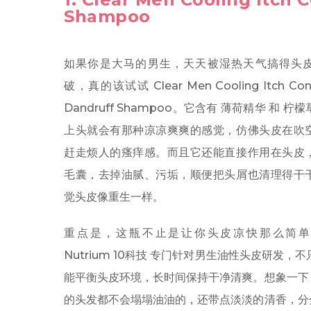
Shampoo
如果你是大马的男生，天天被湿热天气搞得头
破，真的该试试 Clear Men Cooling Itch Contr
Dandruff Shampoo。它含有 薄荷精华 和 柠
上头就会有那种凉凉爽爽的感觉，仿佛头皮在吹
赶走烦人的瘙痒感。而且它还能直接作用在头皮
毛囊，去掉油腻、污垢，顺便把头屑也清理得干
觉头皮像重生一样。
重点是，这瓶不止是让你头皮凉快那么简单
Nutrium 10科技 专门针对男生油性头皮研发，
能平衡头皮环境，长时间保持干净清爽。想象一下
的头发都不会塌塌油油的，还带点淡淡的清香，分