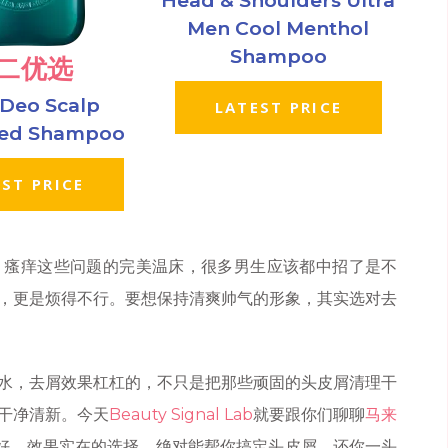
Head & Shoulders Ultra
Men Cool Menthol
Shampoo
二优选
Deo Scalp
LATEST PRICE
ted Shampoo
ST PRICE
、瘙痒这些问题的完美温床，很多男生应该都中招了是不
，更是烦得不行。要想保持清爽帅气的形象，其实选对去
水，去屑效果杠杠的，不只是把那些顽固的头皮屑清理干
干净清新。今天
Beauty Signal Lab
就要跟你们聊聊
马来
好、效果实在的选择，绝对能帮你搞定头皮屑，还你一头