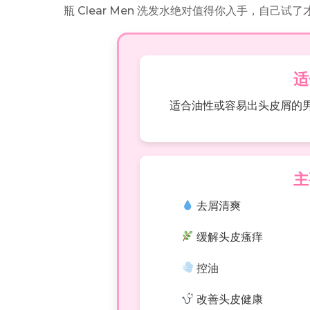
瓶 Clear Men 洗发水绝对值得你入手，自己试
适
适合油性或容易出头皮屑的
主
去屑清爽
缓解头皮瘙痒
控油
改善头皮健康